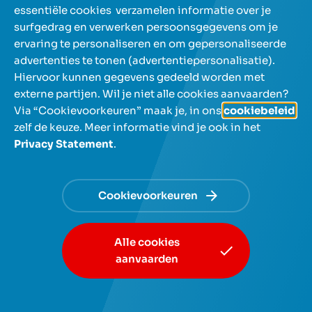
essentiële cookies verzamelen informatie over je
surfgedrag en verwerken persoonsgegevens om je
Over NIBC
ervaring te personaliseren en om gepersonaliseerde
advertenties te tonen (advertentiepersonalisatie).
Help en contact
Hiervoor kunnen gegevens gedeeld worden met
externe partijen. Wil je niet alle cookies aanvaarden?
Via “Cookievoorkeuren” maak je, in ons
cookiebeleid
,
zelf de keuze. Meer informatie vind je ook in het
Privacy Statement
.
NL
FR
Gebruik de pijltjestoetsen om tussen talen te navigeren e
Cookievoorkeuren
© NIBC 2026
Algemene voorwaarden
Privacy
Alle cookies
Cookiebeleid en -voorkeuren
Toegankelijkheidsverklaring
aanvaarden
Disclaimer
Sitemap