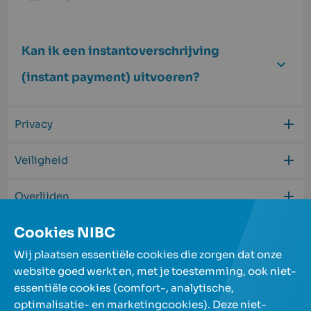
Kan ik een instantoverschrijving
(instant payment) uitvoeren?
Privacy
Veiligheid
Overlijden
Cookies NIBC
Begrippen
Wij plaatsen essentiële cookies die zorgen dat onze
website goed werkt en, met je toestemming, ook niet-
essentiële cookies (comfort-, analytische,
Onze spaarrekeningen
optimalisatie- en marketingcookies). Deze niet-