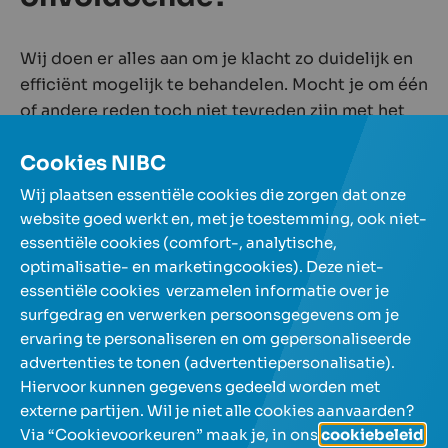
Wij doen er alles aan om je klacht zo duidelijk en
efficiënt mogelijk te behandelen. Mocht je om één
of andere reden toch niet tevreden zijn met het
antwoord, dan kan je steeds een
klacht indienen
Cookies NIBC
bij de Ombudsdienst voor financiële diensten op
www.ombudsfin.be
.
Wij plaatsen essentiële cookies die zorgen dat onze
website goed werkt en, met je toestemming, ook niet-
essentiële cookies (comfort-, analytische,
Onze spaarrekeningen
optimalisatie- en marketingcookies). Deze niet-
essentiële cookies verzamelen informatie over je
surfgedrag en verwerken persoonsgegevens om je
Over NIBC
ervaring te personaliseren en om gepersonaliseerde
advertenties te tonen (advertentiepersonalisatie).
Help en contact
Hiervoor kunnen gegevens gedeeld worden met
externe partijen. Wil je niet alle cookies aanvaarden?
Via “Cookievoorkeuren” maak je, in ons
cookiebeleid
,