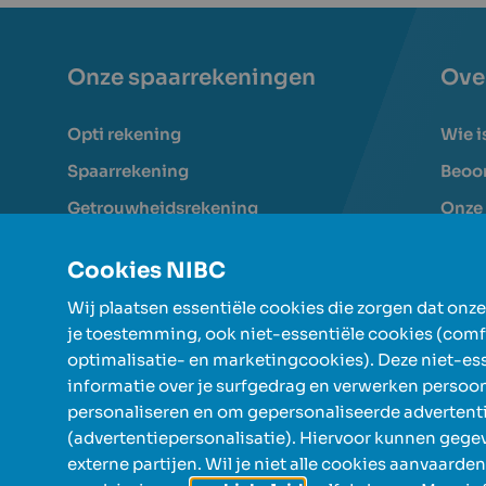
Onze spaarrekeningen
Ove
Opti rekening
Wie i
Spaarrekening
Beoor
Getrouwheidsrekening
Onze
Flex rekening
Onze
Cookies NIBC
Termijnrekeningen
Wij plaatsen essentiële cookies die zorgen dat onz
Veili
je toestemming, ook niet-essentiële cookies (comfo
Hoe klant worden?
Depos
optimalisatie- en marketingcookies). Deze niet-es
informatie over je surfgedrag en verwerken persoo
personaliseren en om gepersonaliseerde advertenti
(advertentiepersonalisatie). Hiervoor kunnen geg
externe partijen. Wil je niet alle cookies aanvaard
© NIBC 2026
Algemene voorwaarden
Privac