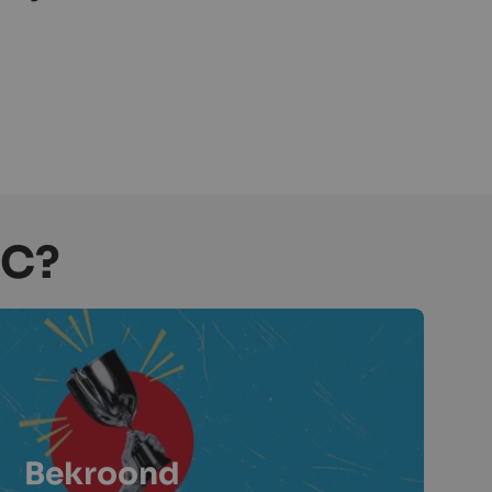
BC?
Bekroond