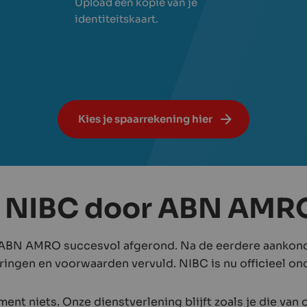
Upload een kopie van je
identiteitskaart.
Kies je spaarrekening hier
 NIBC door ABN AMRO
 ABN AMRO succesvol afgerond. Na de eerdere aankondi
ingen en voorwaarden vervuld. NIBC is nu officieel 
ment niets. Onze dienstverlening blijft zoals je die va