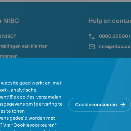
r NIBC
Help en conta
s NIBC?
0800 63 500
delingen van klanten
info@nibc.be
 mensen
 blog
Veelgestelde vrag
Documenten en fo
e website goed werkt en, met
g sparen bij NIBC
Bankbegrippen
rt-, analytische,
itogarantiestelsel
Heb je een klacht?
sentiële cookies verzamelen
nsgegevens om je ervaring te
Cookievoorkeuren
es te tonen
evens gedeeld worden met
en? Via “Cookievoorkeuren”
y
Cookiebeleid en -voorkeuren
Toegankelijkheidsverkl