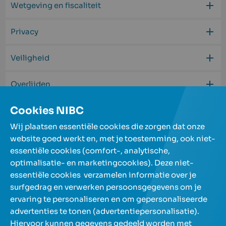
Wetgeving en fiscaliteit
Privacy
Veiligheid
Overlijden
Cookies NIBC
Begrippen
Wij plaatsen essentiële cookies die zorgen dat onze
website goed werkt en, met je toestemming, ook niet-
essentiële cookies (comfort-, analytische,
Onze spaarrekeningen
optimalisatie- en marketingcookies). Deze niet-
essentiële cookies verzamelen informatie over je
surfgedrag en verwerken persoonsgegevens om je
Over NIBC
ervaring te personaliseren en om gepersonaliseerde
advertenties te tonen (advertentiepersonalisatie).
Help en contact
Hiervoor kunnen gegevens gedeeld worden met