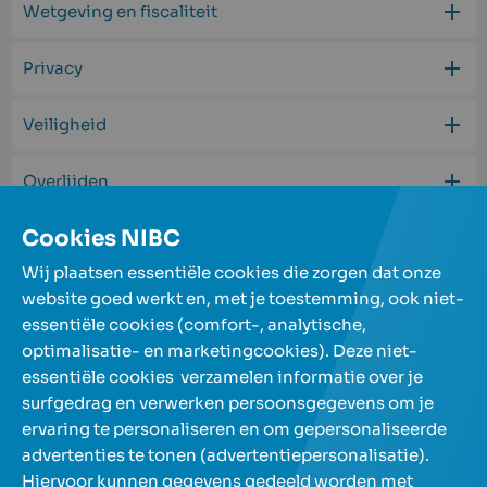
Wetgeving en fiscaliteit
Privacy
Veiligheid
Overlijden
Cookies NIBC
Begrippen
Wij plaatsen essentiële cookies die zorgen dat onze
website goed werkt en, met je toestemming, ook niet-
essentiële cookies (comfort-, analytische,
Onze spaarrekeningen
optimalisatie- en marketingcookies). Deze niet-
essentiële cookies verzamelen informatie over je
surfgedrag en verwerken persoonsgegevens om je
Over NIBC
ervaring te personaliseren en om gepersonaliseerde
advertenties te tonen (advertentiepersonalisatie).
Help en contact
Hiervoor kunnen gegevens gedeeld worden met