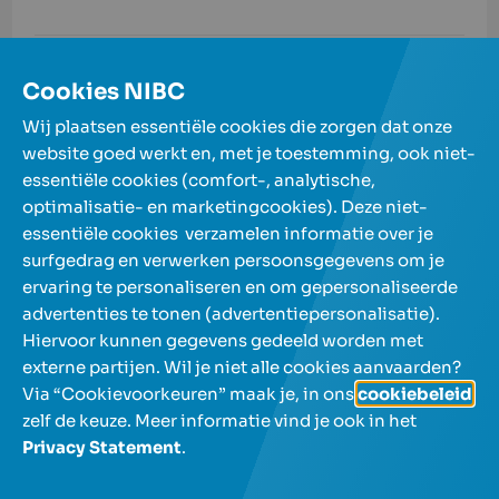
Vrijstelling van roerende voorheffing
Cookies NIBC
Wij plaatsen essentiële cookies die zorgen dat onze
website goed werkt en, met je toestemming, ook niet-
essentiële cookies (comfort-, analytische,
Onze spaarrekeningen
optimalisatie- en marketingcookies). Deze niet-
essentiële cookies verzamelen informatie over je
surfgedrag en verwerken persoonsgegevens om je
Over NIBC
ervaring te personaliseren en om gepersonaliseerde
advertenties te tonen (advertentiepersonalisatie).
Help en contact
Hiervoor kunnen gegevens gedeeld worden met
externe partijen. Wil je niet alle cookies aanvaarden?
Via “Cookievoorkeuren” maak je, in ons
cookiebeleid
,
zelf de keuze. Meer informatie vind je ook in het
Privacy Statement
.
NL
FR
Gebruik de pijltjestoetsen om tussen talen te navigeren e