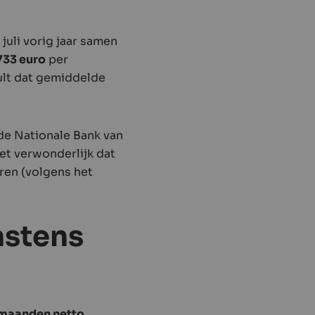
juli vorig jaar samen
733 euro
per
hult dat gemiddelde
 de Nationale Bank van
et verwonderlijk dat
aren (volgens het
nstens
f maanden netto