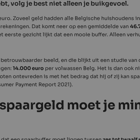
bt, volg je best niet alleen je buikgevoel.
euro. Zoveel geld hadden alle Belgische huishoudens in 
arrekeningen. Dat komt neer op een gemiddelde van
46.
t eerste gezicht lijkt dat een mooie buffer. Alleen ver
betrouwbaarder beeld, en die blijkt uit een studie van
iggen:
14.000 euro
per volwassen Belg. Het is dan ook ni
ten ontevreden is met het bedrag dat hij of zij kan sp
sumer Payment Report 2021).
spaargeld moet je mi
?
 dat een spaarbuffer moet liggen tussen
zes tot twaal