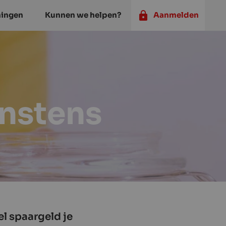
ningen
Kunnen we helpen?
Aanmelden
instens
l spaargeld je