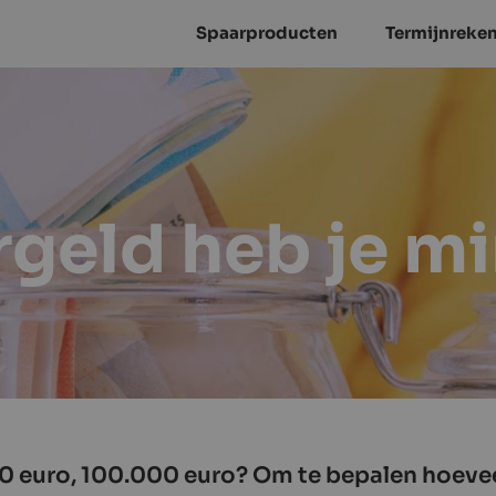
Spaarproducten
Termijnreke
rgeld heb je m
00 euro, 100.000 euro? Om te bepalen hoevee