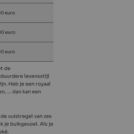
00 euro
00 euro
00 euro
et de
 duurdere levensstijl
ijn. Heb je een royaal
en, … dan kan een
 de vuistregel van zes
 je buikgevoel. Als je
oké.