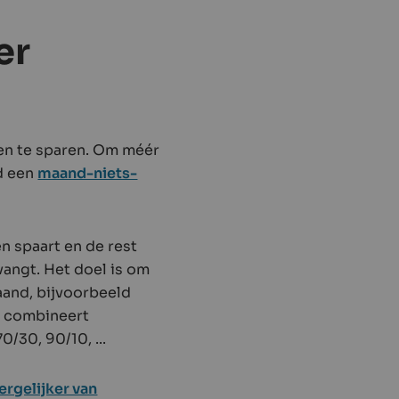
er
men te sparen. Om méér
ld een
maand-niets-
en spaart en de rest
vangt. Het doel is om
maand, bijvoorbeeld
l combineert
0/30, 90/10, ...
rgelijker van