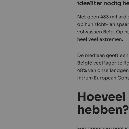
idealiter nodig he
Net geen 433 miljard 
op hun zicht- en spa
volwassen Belg. Op he
heel veel extremen.
De mediaan geeft een 
België veel lager te l
48% van onze landgeno
Intrum European Con
Hoeveel 
hebben
Een algemene regel is