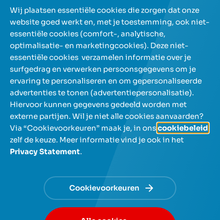
Meer artikels
Wij plaatsen essentiële cookies die zorgen dat onze
website goed werkt en, met je toestemming, ook niet-
essentiële cookies (comfort-, analytische,
Onze spaarrekeningen
optimalisatie- en marketingcookies). Deze niet-
essentiële cookies verzamelen informatie over je
surfgedrag en verwerken persoonsgegevens om je
Over NIBC
ervaring te personaliseren en om gepersonaliseerde
advertenties te tonen (advertentiepersonalisatie).
Help en contact
Hiervoor kunnen gegevens gedeeld worden met
externe partijen. Wil je niet alle cookies aanvaarden?
Via “Cookievoorkeuren” maak je, in ons
cookiebeleid
,
zelf de keuze. Meer informatie vind je ook in het
Privacy Statement
.
NL
FR
Gebruik de pijltjestoetsen om tussen talen te navigeren e
Cookievoorkeuren
© NIBC 2026
Algemene voorwaarden
Privacy