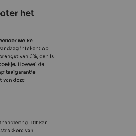
oter het
 eender welke
 vandaag intekent op
brengst van 6%, dan is
rboekje. Hoewel de
apitaalgarantie
et van deze
inanciering. Dit kan
strekkers van