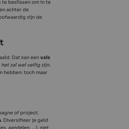
 te beslissen om in te
en achter de
oofwaardig zijn de
t
ald. Dat kan een
vals
het zal wel veilig zijn
.
men hebben: toch maar
pagne of project.
n
. Diversifieer je geld
es, aandelen, …), niet