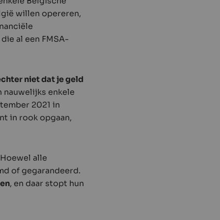
 enkele Belgische
gië willen opereren,
nanciële
 die al een FMSA-
chter niet dat je geld
n nauwelijks enkele
ptember 2021 in
nt in rook opgaan,
 Hoewel alle
rmd of gegarandeerd.
hen
, en daar stopt hun