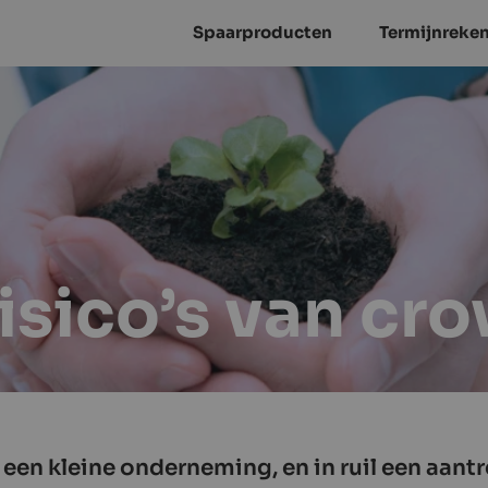
Spaarproducten
Termijnreke
risico’s van c
 een kleine onderneming, en in ruil een aantr