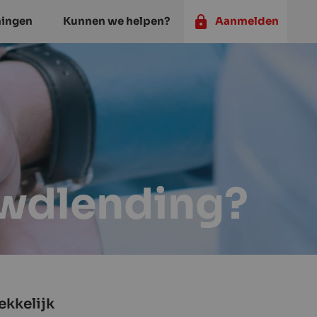
ningen
Kunnen we helpen?
Aanmelden
rowdlending?
ekkelijk