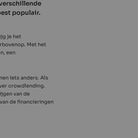
verschillende
best populair.
jg je het
erbovenop. Met het
n, een
en iets anders. Als
over crowdlending.
ijgen van de
van de financieringen