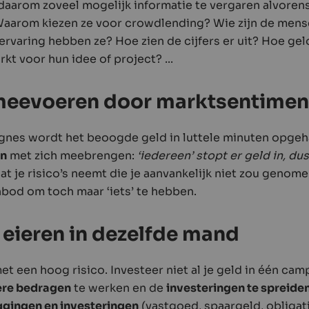
 daarom zoveel mogelijk informatie te vergaren alvorens
Waarom kiezen ze voor crowdlending? Wie zijn de mens
varing hebben ze? Hoe zien de cijfers er uit? Hoe gel
rkt voor hun idee of project? ...
t meevoeren door marktsentimen
es wordt het beoogde geld in luttele minuten opgeha
en
met zich meebrengen:
‘iedereen’ stopt er geld in, dus 
dat je risico’s neemt die je aanvankelijk niet zou geno
nbod om toch maar ‘iets’ te hebben.
je eieren in dezelfde mand
 een hoog risico. Investeer niet al je geld in één cam
ere bedragen
te werken en de
investeringen te spreide
ggingen en investeringen
(vastgoed, spaargeld, obligati