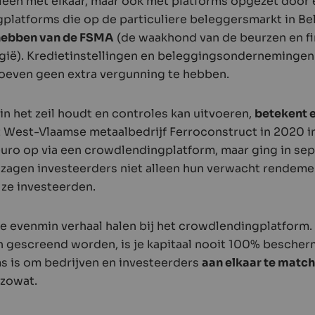
lleen met elkaar, maar ook met platforms opgezet door
latforms die op de particuliere beleggersmarkt in Bel
 hebben van de FSMA
(de waakhond van de beurzen en fi
lgië). Kredietinstellingen en beleggingsondernemingen
oeven geen extra vergunning te hebben.
n het zeil houdt en controles kan uitvoeren,
betekent e
et West-Vlaamse metaalbedrijf Ferroconstruct in 2020 i
euro op via een crowdlendingplatform, maar ging in se
 zagen investeerders niet alleen hun verwacht rendeme
 ze investeerden.
 je evenmin verhaal halen bij het crowdlendingplatform.
in gescreend worden, is je kapitaal nooit 100% besche
ms is om bedrijven en investeerders
aan elkaar te matc
 zowat.