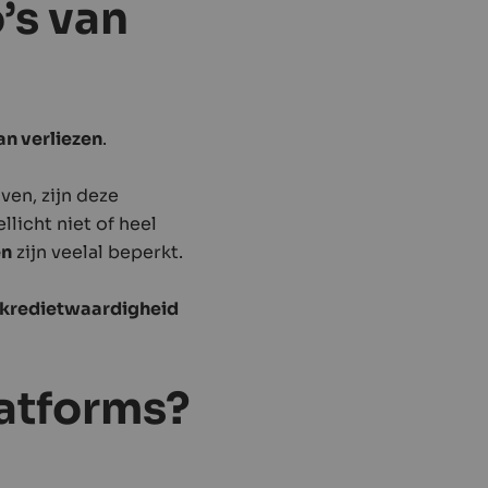
o’s van
an verliezen
.
ven, zijn deze
llicht niet of heel
en
zijn veelal beperkt.
e kredietwaardigheid
atforms?