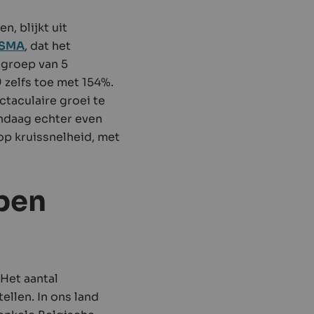
, blijkt uit
 FSMA
, dat het
 groep van 5
 zelfs toe met 154%.
ctaculaire groei te
andaag echter even
 op kruissnelheid, met
ben
Het aantal
ellen. In ons land