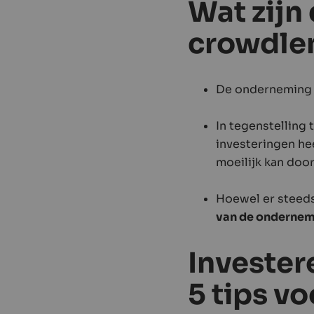
Wat zijn 
crowdle
De onderneming k
In tegenstelling 
investeringen he
moeilijk kan doo
Hoewel er steeds
van de ondernem
Invester
5 tips vo