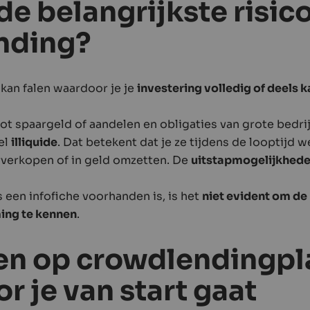
de belangrijkste risic
nding?
an falen waardoor je je
investering volledig of deels k
tot spaargeld of aandelen en obligaties van grote bedrij
el
illiquide
. Dat betekent dat je ze tijdens de looptijd we
rverkopen of in geld omzetten. De
uitstapmogelijkhed
 een infofiche voorhanden is, is het
niet evident om d
ing te kennen
.
en op crowdlendingpl
or je van start gaat