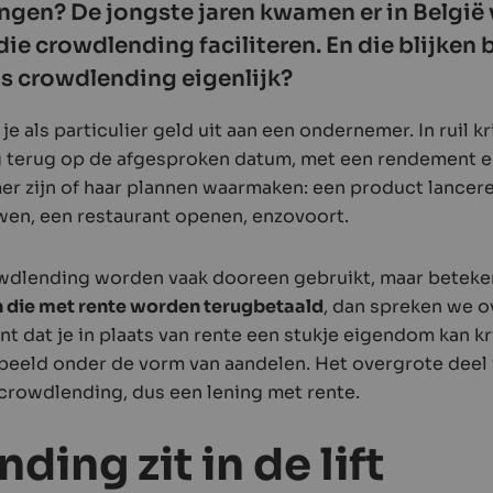
gen? De jongste jaren kwamen er in België 
die crowdlending faciliteren. En die blijken 
is crowdlending eigenlijk?
e als particulier geld uit aan een ondernemer. In ruil kri
 terug op de afgesproken datum, met een rendement 
r zijn of haar plannen waarmaken: een product lancere
en, een restaurant openen, enzovoort.
dlending worden vaak dooreen gebruikt, maar beteken
n die met rente worden terugbetaald
, dan spreken we 
 dat je in plaats van rente een stukje eigendom kan kr
eeld onder de vorm van aandelen. Het overgrote deel 
a crowdlending, dus een lening met rente.
ing zit in de lift