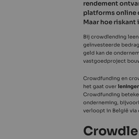
rendement ontvan
platforms online 
Maar hoe riskant 
Bij crowdlending leen j
geïnvesteerde bedrag
geld kan de onderneme
vastgoedproject bouw
Crowdfunding en crow
het gaat over
leninge
Crowdfunding betekent
onderneming, bijvoorb
verloopt in België vi
Crowdlend