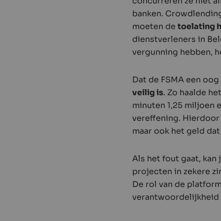
concurreren ze niet a
banken. Crowdlendingp
moeten de
toelating
dienstverleners in Be
vergunning hebben, h
Dat de FSMA een oog i
veilig is
. Zo haalde h
minuten 1,25 miljoen 
vereffening. Hierdoor
maar ook het geld dat
Als het fout gaat, kan
projecten in zekere z
De rol van de platfor
verantwoordelijkheid