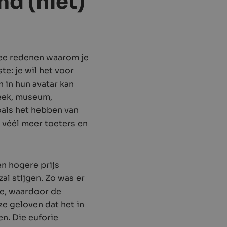
d (niet)
twee redenen waarom je
te: je wil het voor
 in hun avatar kan
heek, museum,
zoals het hebben van
 véél meer toeters en
en hogere prijs
al stijgen. Zo was er
e, waardoor de
e geloven dat het in
n. Die euforie