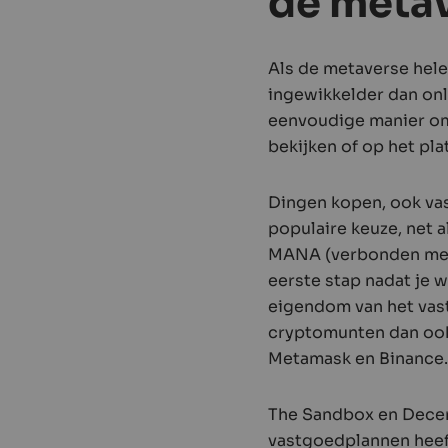
de meta
Als de metaverse helem
ingewikkelder dan onl
eenvoudige manier om 
bekijken of op het pla
Dingen kopen, ook v
populaire keuze, net 
MANA (verbonden met 
eerste stap nadat je 
eigendom van het vas
cryptomunten dan ook 
Metamask en Binance
The Sandbox en Decent
vastgoedplannen heeft