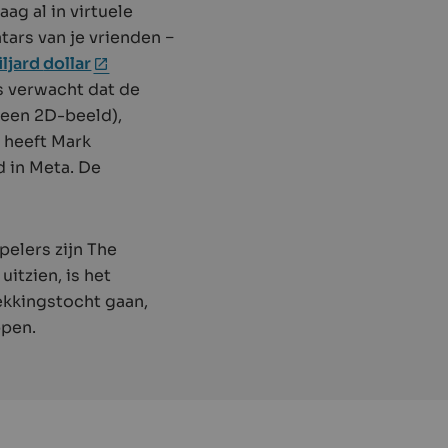
ag al in virtuele
tars van je vrienden −
ljard
dollar
es verwacht dat de
 een 2D-beeld),
 heeft Mark
 in Meta. De
spelers zijn The
itzien, is het
dekkingstocht gaan,
ppen.