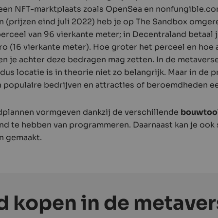
a een NFT-marktplaats zoals OpenSea en nonfungible.co
 (prijzen eind juli 2022) heb je op The Sandbox omge
erceel van 96 vierkante meter; in Decentraland betaal j
ro (16 vierkante meter). Hoe groter het perceel en hoe 
en je achter deze bedragen mag zetten. In de metaverse 
us locatie is in theorie niet zo belangrijk. Maar in de pr
n populaire bedrijven en attracties of beroemdheden ee
edplannen vormgeven dankzij de verschillende
bouwtoo
and te hebben van programmeren. Daarnaast kan je ook 
n gemaakt.
 kopen in de metavers