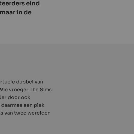
teerders eind
 maar in de
irtuele dubbel van
 Wie vroeger The Sims
rder door ook
t daarmee een plek
ats van twee werelden