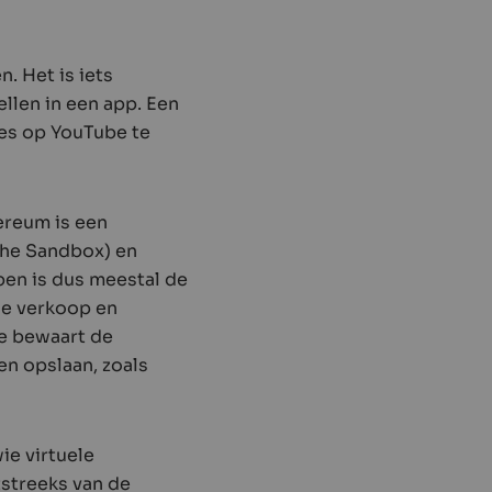
. Het is iets
llen in een app. Een
jes op YouTube te
hereum is een
The Sandbox) en
en is dus meestal de
De verkoop en
Je bewaart de
en opslaan, zoals
ie virtuele
tstreeks van de