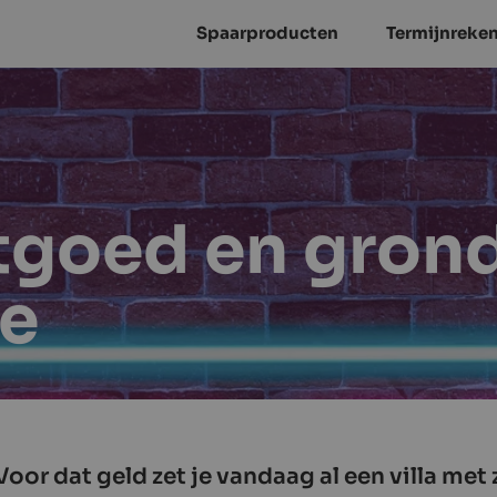
Spaarproducten
Termijnreke
stgoed en gron
se
 Voor dat geld zet je vandaag al een villa m