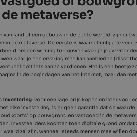
vastgoed of bouwgron
 de metaverse?
en van land of een gebouw in de echte wereld, zijn er 
n in de metaverse. De eerste is waarschijnlijk de veiligs
orbeeld om een woning te bouwen waar je jouw vrienden
ouwen waar je een ervaring mee kan aanbieden (discot
ventueel ooit iets aan te verdienen. Het is een beetje 
agina in de begindagen van het internet, maar dan met
ls
investering
: voor een lage prijs kopen en later voor e
et elke investering, is er geen garantie dat de waarde z
‘goudkoorts’ op bouwgrond en vastgoed in de metavers
den. Investeerders kochten toen digitale grond omdat z
 waard zal zijn, wanneer steeds mensen mee willen doe