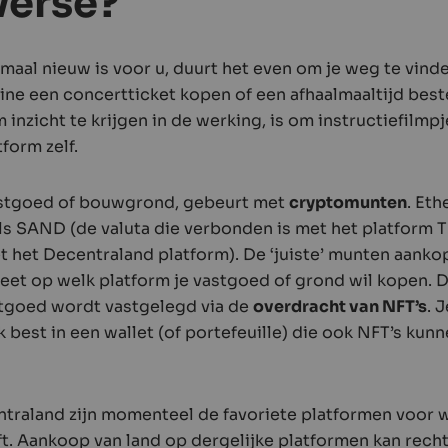
verse?
aal nieuw is voor u, duurt het even om je weg te vinden
ine een concertticket kopen of een afhaalmaaltijd beste
inzicht te krijgen in de werking, is om instructiefilmp
tform zelf.
astgoed of bouwgrond, gebeurt met
cryptomunten
. Et
als SAND (de valuta die verbonden is met het platform 
het Decentraland platform). De ‘juiste’ munten aankop
weet op welk platform je vastgoed of grond wil kopen. 
tgoed wordt vastgelegd via de
overdracht van NFT’s
. 
best in een wallet (of portefeuille) die ook NFT’s kunn
.
raland zijn momenteel de favoriete platformen voor w
. Aankoop van land op dergelijke platformen kan rech