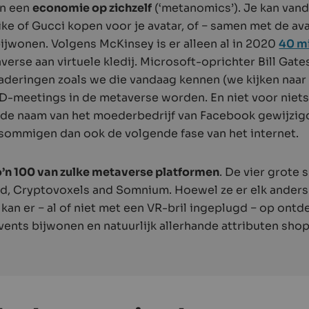
an een
economie op zichzelf
(‘metanomics’). Je kan vanda
ke of Gucci kopen voor je avatar, of − samen met de ava
bijwonen. Volgens McKinsey is er alleen al in 2020
40 mi
verse aan virtuele kledij. Microsoft-oprichter Bill Gat
deringen zoals we die vandaag kennen (we kijken naar
3D-meetings in de metaverse worden. En niet voor niets
 de naam van het moederbedrijf van Facebook gewijzigd
sommigen dan ook de volgende fase van het internet.
o’n 100 van zulke metaverse platformen
. De vier grote 
, Cryptovoxels and Somnium. Hoewel ze er elk anders u
 kan er − al of niet met een VR-bril ingeplugd − op ont
nts bijwonen en natuurlijk allerhande attributen sho