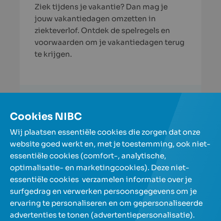
Ziek tijdens je vakantie? Dan mag je
jouw vakantiedagen omzetten in
ziekteverlof. Ontdek de spelregels en
voorwaarden om je vakantiedagen terug
te krijgen.
Lees verder
Cookies NIBC
Meer artikels
Wij plaatsen essentiële cookies die zorgen dat onze
website goed werkt en, met je toestemming, ook niet-
essentiële cookies (comfort-, analytische,
Onze spaarrekeningen
optimalisatie- en marketingcookies). Deze niet-
essentiële cookies verzamelen informatie over je
surfgedrag en verwerken persoonsgegevens om je
Over NIBC
ervaring te personaliseren en om gepersonaliseerde
advertenties te tonen (advertentiepersonalisatie).