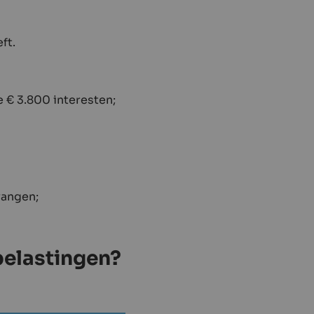
ft.
 € 3.800 interesten;
vangen;
belastingen?