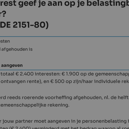
rest geef je aan op je belasting
r?
ODE 2151-80)
esten
l afgehouden is
t aangeven
 totaal € 2.400 interesten: € 1.900 op de gemeenschap
l ontvangen rente), en € 500 op zijn/haar individuele re
rd reeds roerende voorheffing afgehouden, nl. de helft
gemeenschappelijke rekening.
r jouw partner moet aangeven in je personenbelasting is
ten (€ 2.400) verminderd met het bedrag waarop al ro