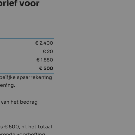
brief voor
€ 2.400
€ 20
€ 1.880
€ 500
pelijke spaarrekening
kening.
 van het bedrag
 € 500, nl. het totaal
erende voorheffing