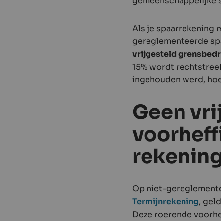
gemeenschappelijke s
Als je spaarrekening m
gereglementeerde spa
vrijgesteld grensbed
15% wordt rechtstree
ingehouden werd, hoef
Geen vri
voorheff
rekenin
Op niet-gereglemente
Termijnrekening
, gel
Deze roerende voorhef