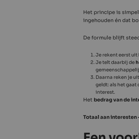
Het principe is simpe
ingehouden én dat bov
De formule blijft stee
Je rekent eerst uit
Je telt daarbij de
h
gemeenschappelij
Daarna reken je ui
geldt: als het ga
interest.
Het
bedrag van de int
Totaal aan interesten 
Een voor