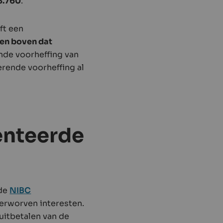
 3.760
.
ft een
ten boven dat
nde voorheffing van
rende voorheffing al
enteerde
de
NIBC
verworven interesten.
uitbetalen van de