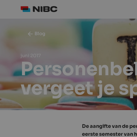
Blog
juni 2017
Personenbel
vergeet je s
De aangifte van de per
eerste semester van he