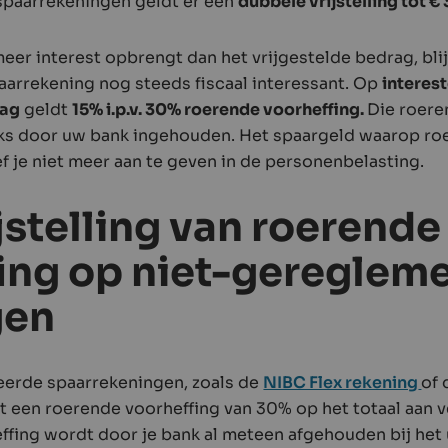
paarrekeningen geldt er een
dubbele vrijstelling tot €
eer interest opbrengt dan het vrijgestelde bedrag, blij
arrekening nog steeds fiscaal interessant. Op
interes
rag
geldt
15% i.p.v. 30% roerende voorheffing.
Die roere
ks door uw bank ingehouden. Het spaargeld waarop roe
 je niet meer aan te geven in de personenbelasting.
jstelling van roerende
ing op niet-gereglem
gen
erde spaarrekeningen, zoals de
NIBC Flex rekening
of 
dt een roerende voorheffing van 30% op het totaal aan 
fing wordt door je bank al meteen afgehouden bij het 