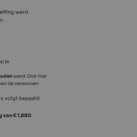
effing werd
n.
op je
houden
werd. Ook hier
 van de verworven
ls volgt bepaald:
g van € 1.880