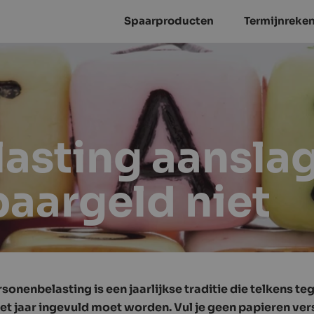
Spaarproducten
Termijnreke
asting aanslag
paargeld niet
sonenbelasting is een jaarlijkse traditie die telkens te
t jaar ingevuld moet worden. Vul je geen papieren versi