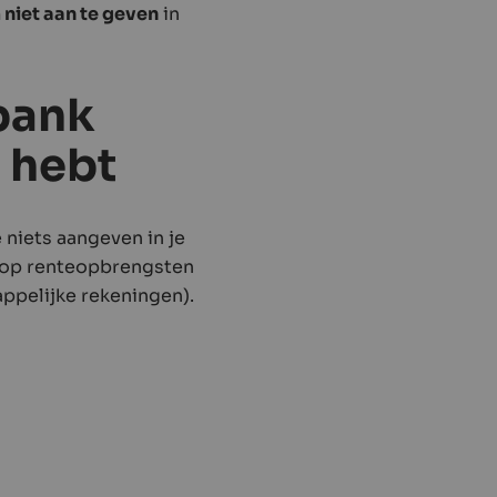
m
niet aan te geven
in
 bank
 hebt
 niets aangeven in je
 op renteopbrengsten
ppelijke rekeningen).