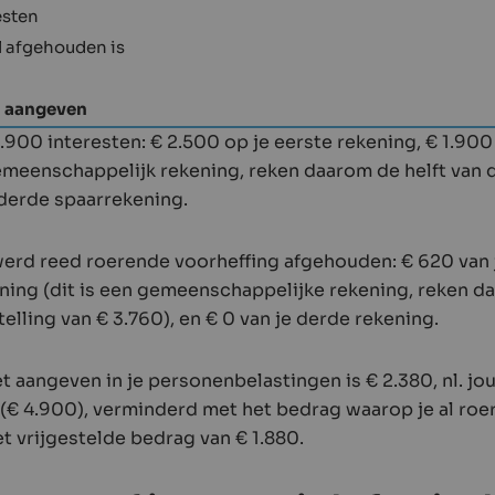
esten
l afgehouden is
t aangeven
4.900 interesten: € 2.500 op je eerste rekening, € 1.90
gemeenschappelijk rekening, reken daarom de helft van 
 derde spaarrekening.
erd reed roerende voorheffing afgehouden: € 620 van j
ning (dit is een gemeenschappelijke rekening, reken da
elling van € 3.760), en € 0 van je derde rekening.
t aangeven in je personenbelastingen is € 2.380, nl. jo
(€ 4.900), verminderd met het bedrag waarop je al roe
t vrijgestelde bedrag van € 1.880.