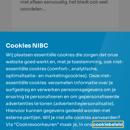
niet alleen eenvoudig, het biedt ook veel
voordelen …
Lees verder
Cookies NIBC
Meer artikels
Wij plaatsen essentiële cookies die zorgen dat onze
website goed werkt en, met je toestemming, ook niet-
essentiële cookies (comfort-, analytische,
Onze spaarrekeningen
optimalisatie- en marketingcookies). Deze niet-
essentiële cookies verzamelen informatie over je
surfgedrag en verwerken persoonsgegevens om je
Over NIBC
ervaring te personaliseren en om gepersonaliseerde
advertenties te tonen (advertentiepersonalisatie).
Help en contact
Hiervoor kunnen gegevens gedeeld worden met
externe partijen. Wil je niet alle cookies aanvaarden?
Via “Cookievoorkeuren” maak je, in ons
cookiebeleid
,