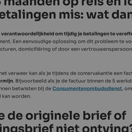
3 maanden op reis en l
etalingen mis: wat da
 verantwoordelijkheid om tijdig je betalingen te veref
ment. Een eenvoudige oplossing om dit probleem te v
facturen, domiciliëring of door een vertrouwenspersoon
n het verweer kan als je tijdens de zomervakantie een f
ermijn
. Bijvoorbeeld als je de factuur binnen de 5 werk
unnen betwisten bij de
Consumentenombudsdienst
, om
 kan worden.
e de originele brief of
ingsbrief niet ontving