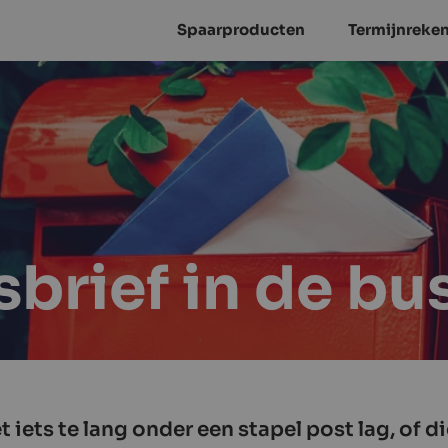
Spaarproducten
Termijnreke
brief in de bu
t iets te lang onder een stapel post lag, of 