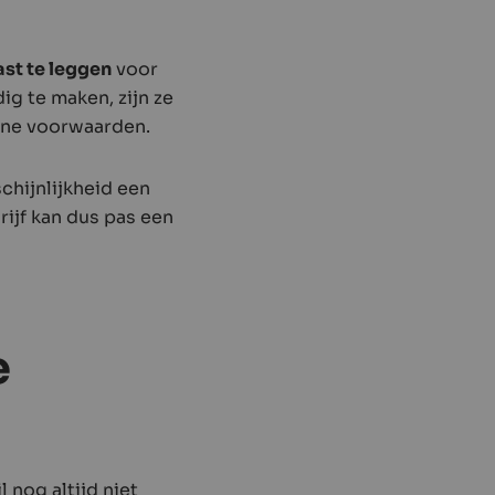
ast te leggen
voor
g te maken, zijn ze
mene voorwaarden.
schijnlijkheid een
ijf kan dus pas een
e
 nog altijd niet