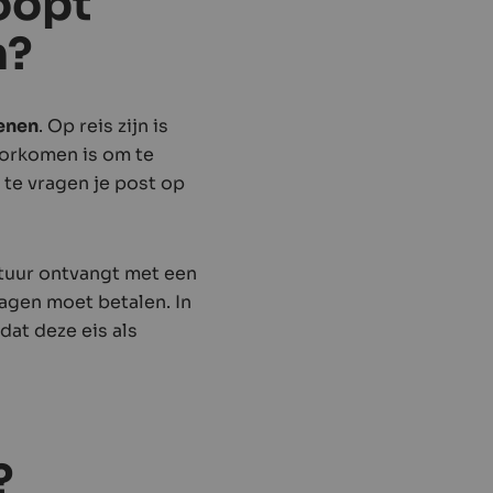
oopt
n?
fenen
. Op reis zijn is
oorkomen is om te
 te vragen je post op
actuur ontvangt met een
dagen moet betalen. In
dat deze eis als
?