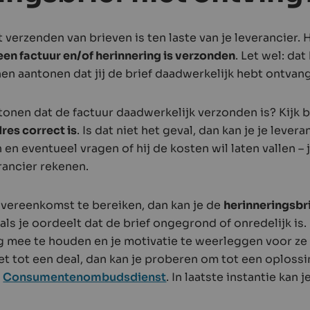
 verzenden van brieven is ten laste van je leverancier. 
en factuur en/of herinnering is verzonden
. Let wel: da
en aantonen dat jij de brief daadwerkelijk hebt ontvan
tonen dat de factuur daadwerkelijk verzonden is? Kijk b
res correct is
. Is dat niet het geval, dan kan je je leve
 en eventueel vragen of hij de kosten wil laten vallen –
rancier rekenen.
overeenkomst te bereiken, dan kan je de
herinneringsbr
als je oordeelt dat de brief ongegrond of onredelijk is. 
ng mee te houden en je motivatie te weerleggen voor ze
et tot een deal, dan kan je proberen om tot een oploss
e
Consumentenombudsdienst
. In laatste instantie kan 