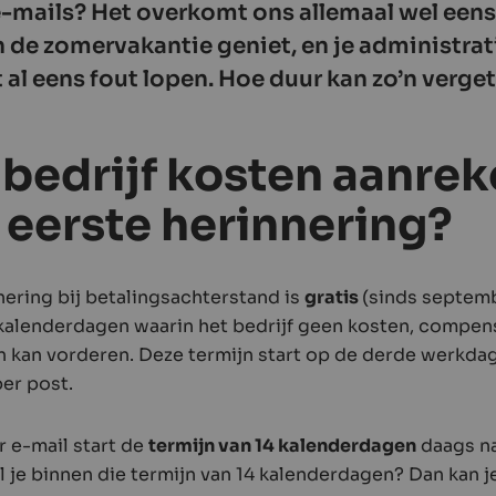
-mails? Het overkomt ons allemaal wel eens. 
an de zomervakantie geniet, en je administrat
t al eens fout lopen. Hoe duur kan zo’n verge
bedrijf kosten aanre
 eerste herinnering?
nering bij betalingsachterstand is
gratis
(sinds septemb
 kalenderdagen waarin het bedrijf geen kosten, compens
n kan vorderen. Deze termijn start op de derde werkda
per post.
r e-mail start de
termijn van 14 kalenderdagen
daags na
l je binnen die termijn van 14 kalenderdagen? Dan kan j