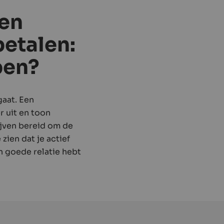
een
betalen:
pen?
gaat. Een
r uit en toon
ijven bereid om de
zien dat je actief
n goede relatie hebt