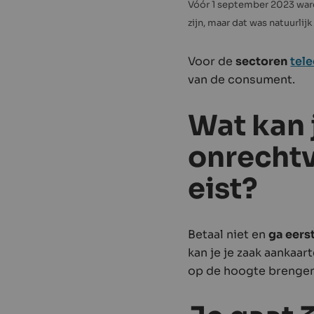
Vóór 1 september 2023 ware
zijn, maar dat was natuurlij
Voor de
sectoren
tel
van de consument.
Wat kan 
onrecht
eist?
Betaal niet en
ga eers
kan je je zaak aankaar
op de hoogte brengen