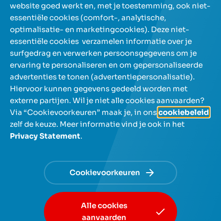
website goed werkt en, met je toestemming, ook niet-
essentiële cookies (comfort-, analytische,
Onze spaarrekeningen
optimalisatie- en marketingcookies). Deze niet-
essentiële cookies verzamelen informatie over je
surfgedrag en verwerken persoonsgegevens om je
Over NIBC
ervaring te personaliseren en om gepersonaliseerde
advertenties te tonen (advertentiepersonalisatie).
Help en contact
Hiervoor kunnen gegevens gedeeld worden met
externe partijen. Wil je niet alle cookies aanvaarden?
Via “Cookievoorkeuren” maak je, in ons
cookiebeleid
,
zelf de keuze. Meer informatie vind je ook in het
Privacy Statement
.
NL
FR
Gebruik de pijltjestoetsen om tussen talen te navigeren e
Cookievoorkeuren
© NIBC 2026
Algemene voorwaarden
Privacy
Alle cookies
Cookiebeleid en -voorkeuren
Toegankelijkheidsverklaring
aanvaarden