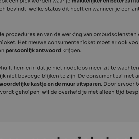
 ook een plek worden waar je
makkelijker en beter zal 
zich bevindt, welke status dit heeft en wanneer je een 
 de procedures en van de werking van ombudsdiensten
loket. Het nieuwe consumentenloket moet er ook voo
en
persoonlijk antwoord
krijgen.
chuilt hem erin dat je niet nodeloos meer zit te wacht
lijk niet bevoegd blijken te zijn. De consument zal met
kwoordelijke kastje en de muur uitsparen
. Door ervoor t
wordt geholpen, wil de overheid je niet alleen tijd bes