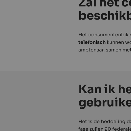
Zal het 
beschikb
Het consumentenloket i
telefonisch
kunnen wo
ambtenaar, samen met
Kan ik h
gebruike
Het is de bedoeling d
fase zullen 20 federa