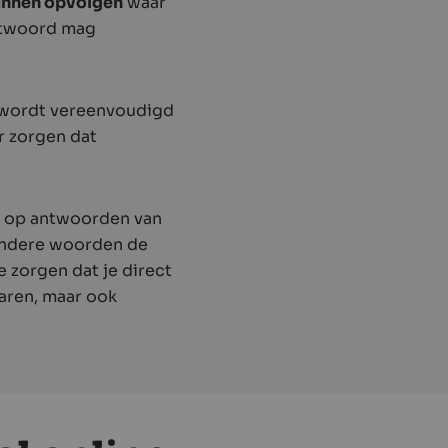
kunnen opvolgen
waar
antwoord mag
 wordt vereenvoudigd
r zorgen dat
en op antwoorden van
 andere woorden de
e zorgen dat je direct
paren, maar ook