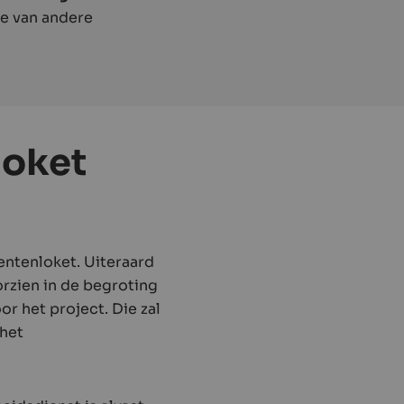
die van andere
loket
entenloket. Uiteraard
orzien in de begroting
r het project. Die zal
het