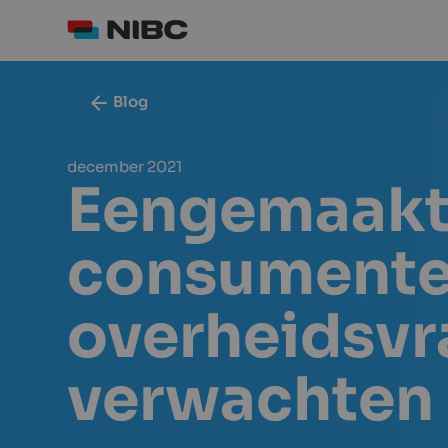
Blog
december 2021
Eengemaakt 
consumenten
overheidsvr
verwachten