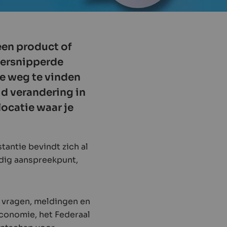
 een product of
versnipperde
je weg te vinden
id verandering in
ocatie waar je
tantie bevindt zich al
idig aanspreekpunt,
ke vragen, meldingen en
conomie, het Federaal