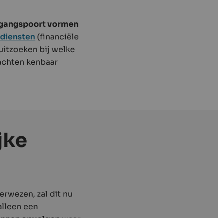
oegangspoort vormen
diensten
(financiële
 uitzoeken bij welke
lachten kenbaar
jke
rwezen, zal dit nu
alleen een