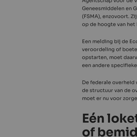
Agentschap voor de V
Geneesmiddelen en Ge
(FSMA), enzovoort. Z
op de hoogte van het
Een melding bij de Ec
veroordeling of boete
opstarten, moet daar
een andere specifiek
De federale overheid 
de structuur van de o
moet er nu voor zorgen
Eén loke
of bemi