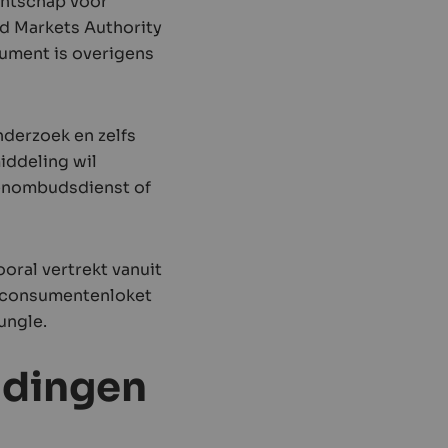
entschap voor
d Markets Authority
sument is overigens
nderzoek en zelfs
iddeling wil
tenombudsdienst of
oral vertrekt vanuit
n consumentenloket
ungle.
eldingen