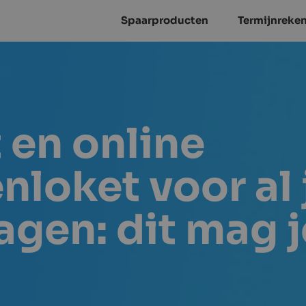
Spaarproducten
Termijnreke
en online
loket voor al 
agen: dit mag j