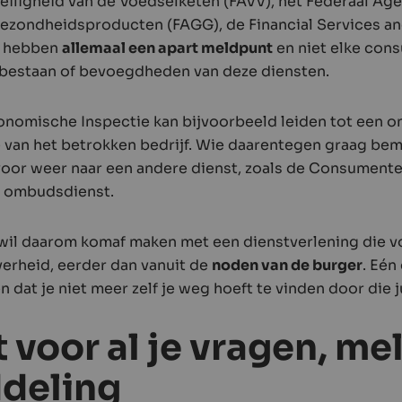
eiligheid van de Voedselketen (FAVV), het Federaal Ag
zondheidsproducten (FAGG), de Financial Services an
ij hebben
allemaal een apart meldpunt
en niet elke con
 bestaan of bevoegdheden van deze diensten.
onomische Inspectie kan bijvoorbeeld leiden tot een o
 van het betrokken bedrijf. Wie daarentegen graag bem
voor weer naar een andere dienst, zoals de Consumen
e ombudsdienst.
wil daarom komaf maken met een dienstverlening die vo
verheid, eerder dan vanuit de
noden van de burger
. Eé
 dat je niet meer zelf je weg hoeft te vinden door die j
t voor al je vragen, m
ddeling