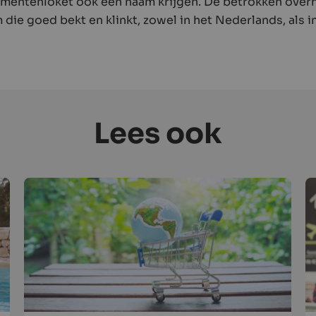
umentenloket ook een naam krijgen. De betrokken overh
die goed bekt en klinkt, zowel in het Nederlands, als in
Lees ook