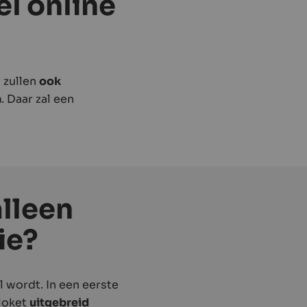
l online
n zullen
ook
n
. Daar zal een
lleen
ie?
 wordt. In een eerste
nloket
uitgebreid