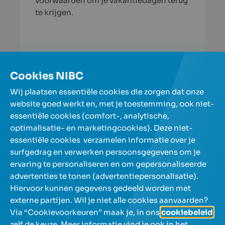
voorwaarden om je vakantiedagen terug
te krijgen.
Lees verder
Cookies NIBC
Meer artikels
Wij plaatsen essentiële cookies die zorgen dat onze
website goed werkt en, met je toestemming, ook niet-
essentiële cookies (comfort-, analytische,
Onze spaarrekeningen
optimalisatie- en marketingcookies). Deze niet-
essentiële cookies verzamelen informatie over je
surfgedrag en verwerken persoonsgegevens om je
Over NIBC
ervaring te personaliseren en om gepersonaliseerde
advertenties te tonen (advertentiepersonalisatie).
Help en contact
Hiervoor kunnen gegevens gedeeld worden met
externe partijen. Wil je niet alle cookies aanvaarden?
Via “Cookievoorkeuren” maak je, in ons
cookiebeleid
,
zelf de keuze. Meer informatie vind je ook in het