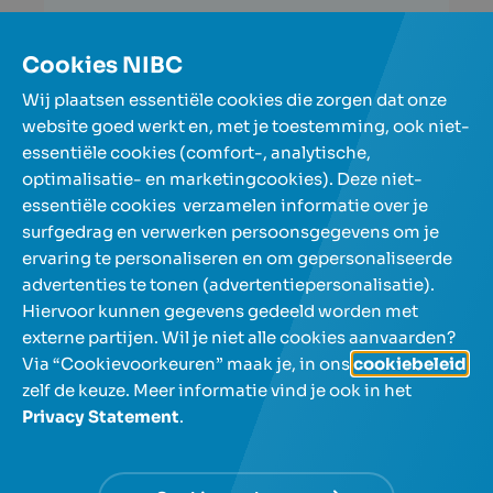
Lees verder
Cookies NIBC
Meer artikels
Wij plaatsen essentiële cookies die zorgen dat onze
website goed werkt en, met je toestemming, ook niet-
essentiële cookies (comfort-, analytische,
Onze spaarrekeningen
optimalisatie- en marketingcookies). Deze niet-
essentiële cookies verzamelen informatie over je
surfgedrag en verwerken persoonsgegevens om je
Over NIBC
ervaring te personaliseren en om gepersonaliseerde
advertenties te tonen (advertentiepersonalisatie).
Help en contact
Hiervoor kunnen gegevens gedeeld worden met
externe partijen. Wil je niet alle cookies aanvaarden?
Via “Cookievoorkeuren” maak je, in ons
cookiebeleid
,
zelf de keuze. Meer informatie vind je ook in het
Privacy Statement
.
NL
FR
Gebruik de pijltjestoetsen om tussen talen te navigeren e