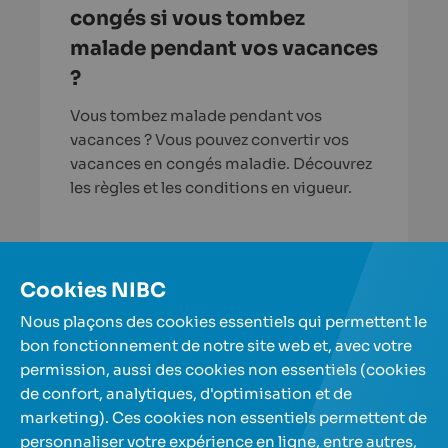
congés si vous tombez
malade pendant vos vacances
?
Vous tombez malade pendant vos
vacances ? Vous pouvez convertir vos
vacances en congés maladie. Découvrez
les règles et les conditions en vigueur.
En savoir plus
Cookies NIBC
Nous plaçons des cookies essentiels qui permettent le
Plus d'articles
bon fonctionnement de notre site web et, avec votre
permission, aussi des cookies non essentiels (cookies
de confort, analytiques, d'optimisation et de
Nos comptes d'épargne
marketing). Ces cookies non essentiels permettent de
personnaliser votre expérience en ligne, entre autres,