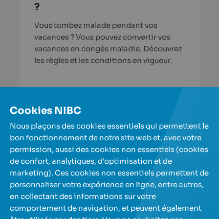
?
Vous tombez malade pendant vos
vacances ? Vous pouvez convertir vos
vacances en congés maladie. Découvrez
les règles et les conditions en vigueur.
En savoir plus
Cookies NIBC
Nous plaçons des cookies essentiels qui permettent le
Plus d'articles
bon fonctionnement de notre site web et, avec votre
permission, aussi des cookies non essentiels (cookies
de confort, analytiques, d'optimisation et de
Nos comptes d'épargne
marketing). Ces cookies non essentiels permettent de
personnaliser votre expérience en ligne, entre autres,
en collectant des informations sur votre
A propos de nous
comportement de navigation, et peuvent également