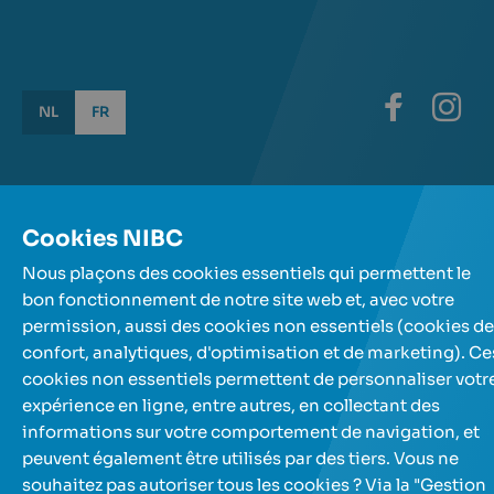
NL
FR
Utilisez les touches fléchées pour naviguer entre les lan
© NIBC 2026
Cookies NIBC
Conditions générales
Protection de la vie privée
Nous plaçons des cookies essentiels qui permettent le
Politique des cookies et préferences
Accessibilité
Responsabilité
Sitemap
bon fonctionnement de notre site web et, avec votre
permission, aussi des cookies non essentiels (cookies de
confort, analytiques, d'optimisation et de marketing). Ce
cookies non essentiels permettent de personnaliser votr
expérience en ligne, entre autres, en collectant des
informations sur votre comportement de navigation, et
peuvent également être utilisés par des tiers. Vous ne
souhaitez pas autoriser tous les cookies ? Via la "Gestion