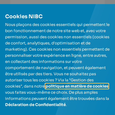
En savoir plus
Cookies NIBC
Nous plaçons des cookies essentiels qui permettent le
Plus d'articles
bon fonctionnement de notre site web et, avec votre
permission, aussi des cookies non essentiels (cookies
de confort, analytiques, d'optimisation et de
Nos comptes d'épargne
marketing). Ces cookies non essentiels permettent de
personnaliser votre expérience en ligne, entre autres,
en collectant des informations sur votre
A propos de nous
comportement de navigation, et peuvent également
être utilisés par des tiers. Vous ne souhaitez pas
Aide et contact
autoriser tous les cookies ? Via la "Gestion des
cookies", dans notre
politique en matière de cookies
,
vous faites vous-même ce choix. De plus amples
informations peuvent également être trouvées dans la
Déclaration de Confidentialité
.
NL
FR
Utilisez les touches fléchées pour naviguer entre les lan