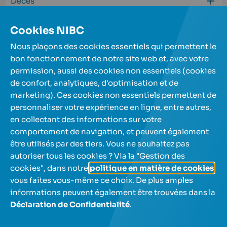
Décès
Concepts bancaires
Cookies NIBC
Nous plaçons des cookies essentiels qui permettent le
bon fonctionnement de notre site web et, avec votre
permission, aussi des cookies non essentiels (cookies
de confort, analytiques, d'optimisation et de
Nos comptes d'épargne
marketing). Ces cookies non essentiels permettent de
personnaliser votre expérience en ligne, entre autres,
en collectant des informations sur votre
A propos de nous
comportement de navigation, et peuvent également
être utilisés par des tiers. Vous ne souhaitez pas
Aide et contact
autoriser tous les cookies ? Via la "Gestion des
cookies", dans notre
politique en matière de cookies
,
vous faites vous-même ce choix. De plus amples
informations peuvent également être trouvées dans la
Déclaration de Confidentialité
.
NL
FR
Utilisez les touches fléchées pour naviguer entre les lan