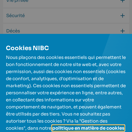
Vie privée
Sécurité
Décès
Concepts bancaires
Cookies NIBC
Nous plaçons des cookies essentiels qui permettent le
bon fonctionnement de notre site web et, avec votre
permission, aussi des cookies non essentiels (cookies
de confort, analytiques, d'optimisation et de
Nos comptes d'épargne
marketing). Ces cookies non essentiels permettent de
personnaliser votre expérience en ligne, entre autres,
en collectant des informations sur votre
A propos de nous
comportement de navigation, et peuvent également
être utilisés par des tiers. Vous ne souhaitez pas
Aide et contact
autoriser tous les cookies ? Via la "Gestion des
cookies", dans notre
politique en matière de cookies
,