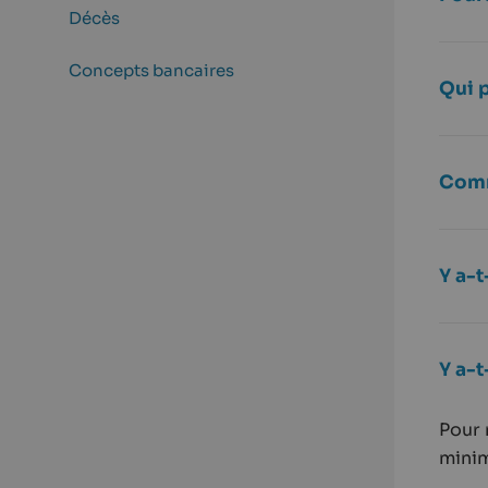
Décès
Concepts bancaires
Qui 
Comm
Y a-t
Y a-
Pour 
minim