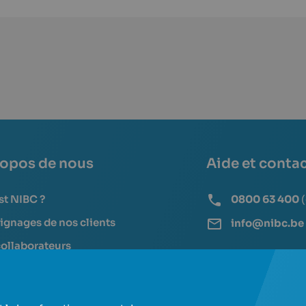
ropos de nous
Aide et conta
st NIBC ?
0800 63 400
gnages de nos clients
info@nibc.be
ollaborateurs
 blog
Questions fréquen
Documents et form