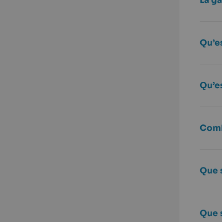
La ga
Qu’e
Qu’e
Comb
Que 
Que 