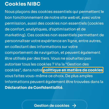
Concepts bancaires
Cookies NIBC
Nous plaçons des cookies essentiels qui permettent le
bon fonctionnement de notre site web et, avec votre
permission, aussi des cookies non essentiels (cookies
de confort, analytiques, d'optimisation et de
Nos comptes d'épargne
marketing). Ces cookies non essentiels permettent de
personnaliser votre expérience en ligne, entre autres,
en collectant des informations sur votre
A propos de nous
comportement de navigation, et peuvent également
être utilisés par des tiers. Vous ne souhaitez pas
Aide et contact
autoriser tous les cookies ? Via la "Gestion des
cookies", dans notre
politique en matière de cookies
,
vous faites vous-même ce choix. De plus amples
informations peuvent également être trouvées dans la
Déclaration de Confidentialité
.
NL
FR
Utilisez les touches fléchées pour naviguer entre les lan
Gestion de cookies