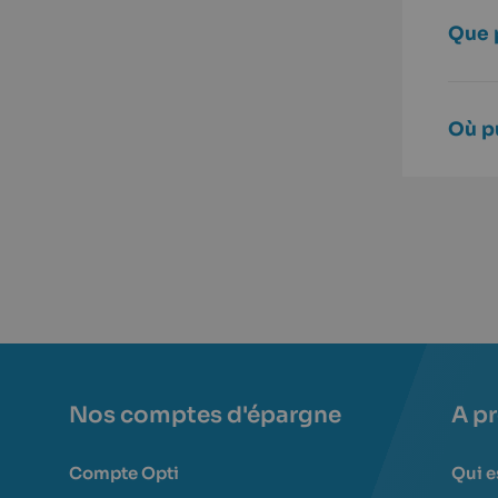
Que 
Où pu
Nos comptes d'épargne
A p
Compte Opti
Qui e