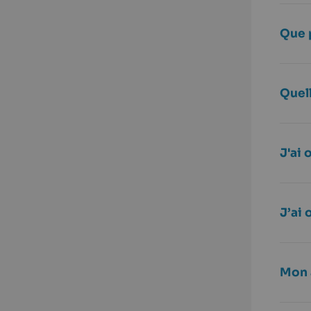
Que 
Quel
J'ai 
J’ai
Mon 