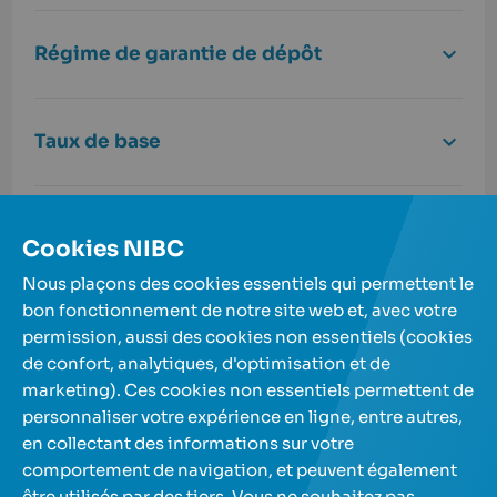
Régime de garantie de dépôt
Taux de base
Titulaire du compte
Cookies NIBC
Nous plaçons des cookies essentiels qui permettent le
bon fonctionnement de notre site web et, avec votre
permission, aussi des cookies non essentiels (cookies
de confort, analytiques, d'optimisation et de
Nos comptes d'épargne
marketing). Ces cookies non essentiels permettent de
personnaliser votre expérience en ligne, entre autres,
en collectant des informations sur votre
A propos de nous
comportement de navigation, et peuvent également
être utilisés par des tiers. Vous ne souhaitez pas