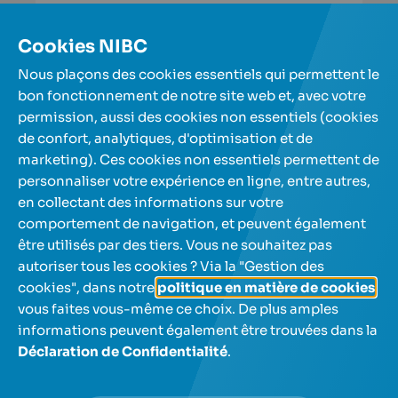
En savoir plus
Cookies NIBC
Nous plaçons des cookies essentiels qui permettent le
Plus d'articles
bon fonctionnement de notre site web et, avec votre
permission, aussi des cookies non essentiels (cookies
de confort, analytiques, d'optimisation et de
Nos comptes d'épargne
marketing). Ces cookies non essentiels permettent de
personnaliser votre expérience en ligne, entre autres,
en collectant des informations sur votre
A propos de nous
comportement de navigation, et peuvent également
être utilisés par des tiers. Vous ne souhaitez pas
Aide et contact
autoriser tous les cookies ? Via la "Gestion des
cookies", dans notre
politique en matière de cookies
,
vous faites vous-même ce choix. De plus amples
informations peuvent également être trouvées dans la
Déclaration de Confidentialité
.
NL
FR
Utilisez les touches fléchées pour naviguer entre les lan