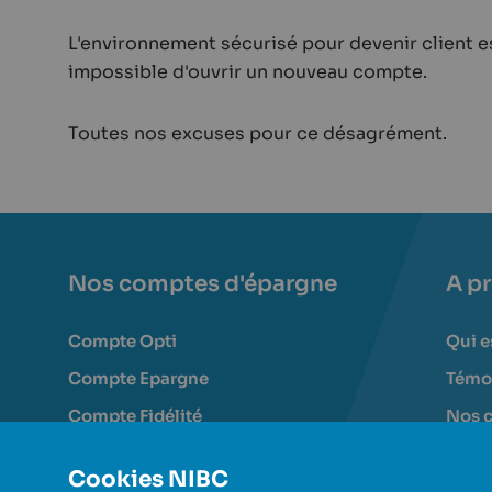
L'environnement sécurisé pour devenir client 
impossible d'ouvrir un nouveau compte.
Toutes nos excuses pour ce désagrément.
Nos comptes d'épargne
A p
Compte Opti
Qui e
Compte Epargne
Témoi
Compte Fidélité
Nos c
Compte Flex
Notre
Cookies NIBC
Comptes à terme