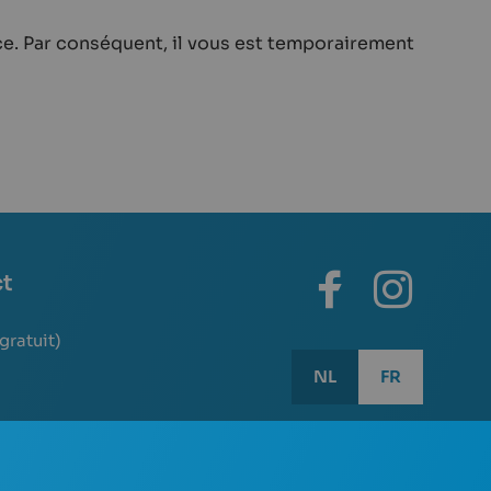
e. Par conséquent, il vous est temporairement
ct
(gratuit)
NL
FR
Utilisez les touches flé
tes