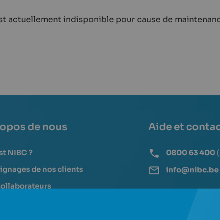
est actuellement indisponible pour cause de maintenanc
ropos de nous
Aide et conta
st NIBC ?
0800 63 400
gnages de nos clients
info@nibc.be
ollaborateurs
 blog
Questions fréquen