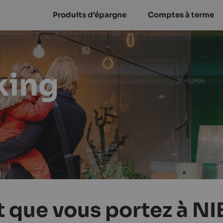
Produits d'épargne
Comptes à terme
king
t que vous portez à NI