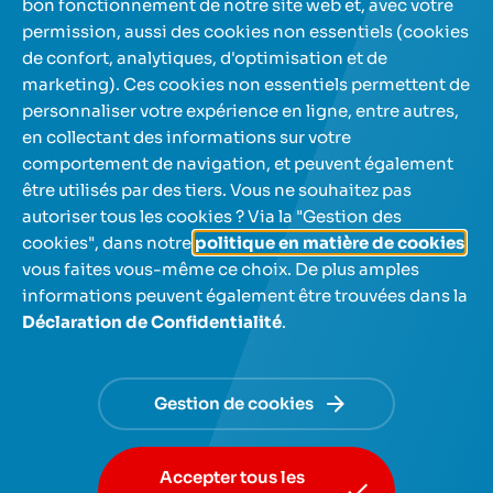
Plus d'articles
bon fonctionnement de notre site web et, avec votre
permission, aussi des cookies non essentiels (cookies
de confort, analytiques, d'optimisation et de
Nos comptes d'épargne
marketing). Ces cookies non essentiels permettent de
personnaliser votre expérience en ligne, entre autres,
en collectant des informations sur votre
A propos de nous
comportement de navigation, et peuvent également
être utilisés par des tiers. Vous ne souhaitez pas
Aide et contact
autoriser tous les cookies ? Via la "Gestion des
cookies", dans notre
politique en matière de cookies
,
vous faites vous-même ce choix. De plus amples
informations peuvent également être trouvées dans la
Déclaration de Confidentialité
.
NL
FR
Utilisez les touches fléchées pour naviguer entre les lan
Gestion de cookies
© NIBC 2026
Conditions générales
Protection de la vie privée
Accepter tous les
Politique des cookies et préferences
Accessibilité