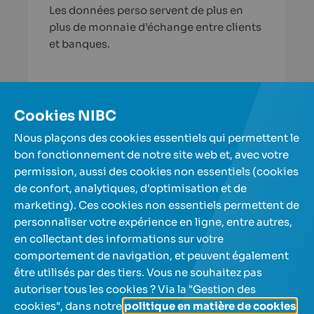
Les données perso servent de plus en
plus de monnaie d’échange entre clients
et banques.
En savoir plus
Cookies NIBC
Nous plaçons des cookies essentiels qui permettent le
Plus d'articles
bon fonctionnement de notre site web et, avec votre
permission, aussi des cookies non essentiels (cookies
de confort, analytiques, d'optimisation et de
Nos comptes d'épargne
marketing). Ces cookies non essentiels permettent de
personnaliser votre expérience en ligne, entre autres,
en collectant des informations sur votre
A propos de nous
comportement de navigation, et peuvent également
être utilisés par des tiers. Vous ne souhaitez pas
Aide et contact
autoriser tous les cookies ? Via la "Gestion des
cookies", dans notre
politique en matière de cookies
,