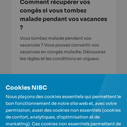
Comment récupérer vos
congés si vous tombez
malade pendant vos vacances
?
Vous tombez malade pendant vos
vacances ? Vous pouvez convertir vos
vacances en congés maladie. Découvrez
les règles et les conditions en vigueur.
En savoir plus
Cookies NIBC
Nous plaçons des cookies essentiels qui permettent le
Plus d'articles
bon fonctionnement de notre site web et, avec votre
permission, aussi des cookies non essentiels (cookies
de confort, analytiques, d'optimisation et de
Nos comptes d'épargne
marketing). Ces cookies non essentiels permettent de