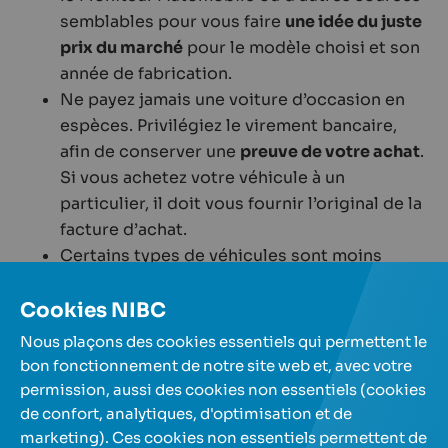
semblables pour vous faire
une idée du juste
prix du marché
pour le modèle choisi et son
année de fabrication.
Ne payez jamais une voiture d’occasion en
espèces. Privilégiez le virement bancaire,
afin de conserver une
preuve de votre achat
.
Si vous achetez votre véhicule à un
particulier, il doit vous fournir l’original de la
facture d’achat.
Certains types de véhicules sont moins
chers pendant
certaines périodes de l’année
.
Les cabriolets, par exemple, sont moins
Cookies NIBC
chers en hiver.
Nous plaçons des cookies essentiels qui permettent le
bon fonctionnement de notre site web et, avec votre
permission, aussi des cookies non essentiels (cookies
de confort, analytiques, d'optimisation et de
marketing). Ces cookies non essentiels permettent de