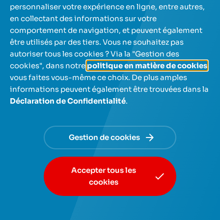
personnaliser votre expérience en ligne, entre autres,
en collectant des informations sur votre
comportement de navigation, et peuvent également
Vous épargnez pour vous acheter
être utilisés par des tiers. Vous ne souhaitez pas
une voiture neuve ou d’occasion ?
autoriser tous les cookies ? Via la "Gestion des
cookies", dans notre
politique en matière de cookies
,
Excellente idée ! Découvrez les
différents
vous faites vous-même ce choix. De plus amples
moyens de faire fructifier votre épargne
.
informations peuvent également être trouvées dans la
Déclaration de Confidentialité
.
A lire aussi
Gestion de cookies
Accepter tous les
cookies